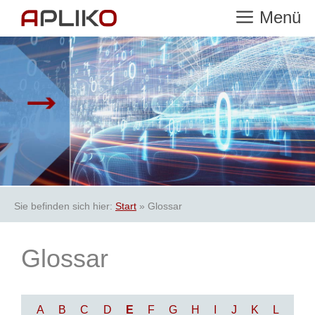
Zum
Menü
Inhalt
springen
Sie befinden sich hier:
Start
»
Glossar
Glossar
A
B
C
D
E
F
G
H
I
J
K
L