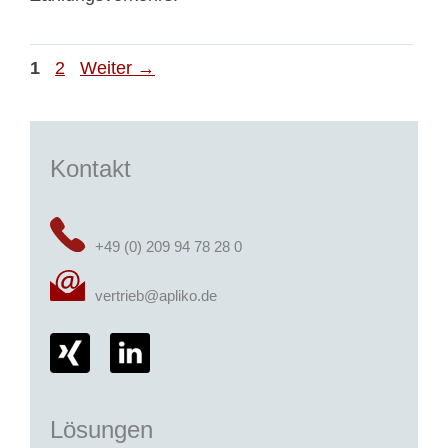
Seite
Seite
1
2
Weiter
→
Kontakt
+49 (0) 209 94 78 28 0
vertrieb@apliko.de
Lösungen