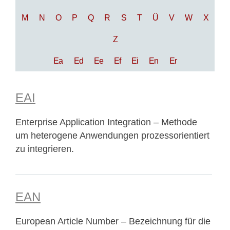
M
N
O
P
Q
R
S
T
Ü
V
W
X
Z
Ea
Ed
Ee
Ef
Ei
En
Er
EAI
Enterprise Application Integration – Methode
um heterogene Anwendungen prozessorientiert
zu integrieren.
EAN
European Article Number – Bezeichnung für die