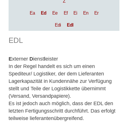
Z
Ea
Ed
Ee
Ef
Ei
En
Er
Edi
Edl
EDL
E
xterner
D
ienst
l
eister
In der Regel handelt es sich um einen
Spediteur/ Logistiker, der dem Lieferanten
Lagerkapazität in Kundennähe zur Verfügung
stellt und Teile der Logistikkette übernimmt
(Versand, Versandpapiere).
Es ist jedoch auch möglich, dass der EDL den
letzten Fertigungsschritt durchführt. Das erfolgt
teilweise lieferantenübergreifend.