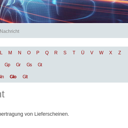
Nachricht
L
M
N
O
P
Q
R
S
T
Ü
V
W
X
Z
Gp
Gr
Gs
Gt
ln
Glo
Glt
t
ertragung von Lieferscheinen.