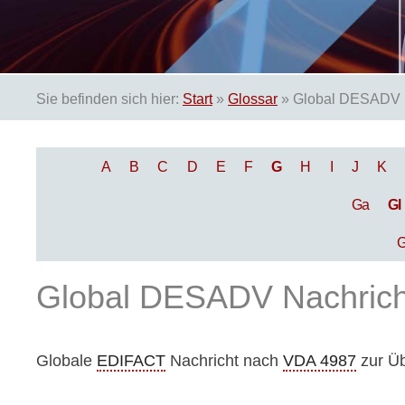
Sie befinden sich hier:
Start
»
Glossar
»
Global DESADV 
A
B
C
D
E
F
G
H
I
J
K
Ga
Gl
G
Global DESADV Nachrich
Globale
EDIFACT
Nachricht nach
VDA 4987
zur Üb