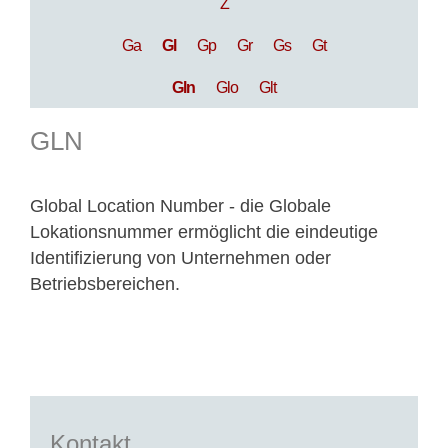
Z
Ga
Gl
Gp
Gr
Gs
Gt
Gln
Glo
Glt
GLN
Global Location Number - die Globale
Lokationsnummer ermöglicht die eindeutige
Identifizierung von Unternehmen oder
Betriebsbereichen.
Kontakt