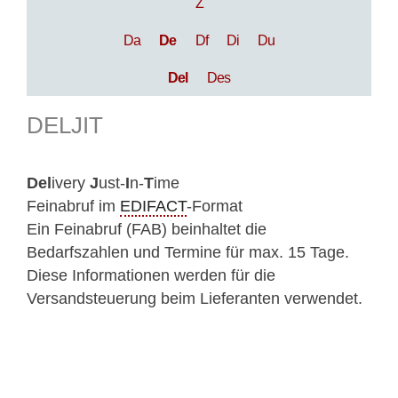
Z
Da
De
Df
Di
Du
Del
Des
DELJIT
Del
ivery
J
ust-
I
n-
T
ime
Feinabruf im
EDIFACT
-Format
Ein Feinabruf (FAB) beinhaltet die
Bedarfszahlen und Termine für max. 15 Tage.
Diese Informationen werden für die
Versandsteuerung beim Lieferanten verwendet.